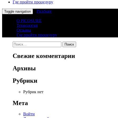
Где пройти процедуру
PicoSure
Toggle navigation
О PICOSURE
Технология
Отзывы
Где пройти процедуру
Найти:
Свежие комментарии
Архивы
Рубрики
Рубрик нет
Мета
Войти